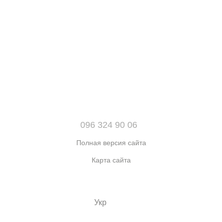
096 324 90 06
Полная версия сайта
Карта сайта
© 2021-2026 Интернет-магазин обуви, одежды и аксессуаров
sport kingdom
Укр
Рус