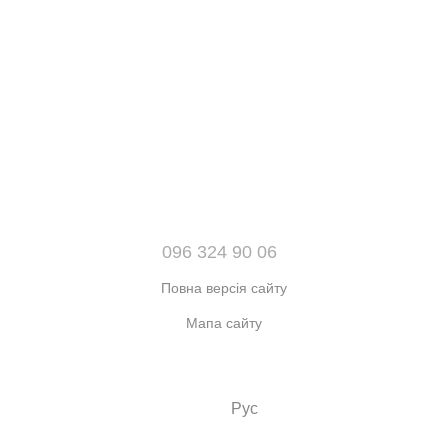
096 324 90 06
Повна версія сайту
Мапа сайту
© 2021-2026 Інтернет-магазин взуття, одягу та аксесуарів sport
kingdom
Укр
Рус