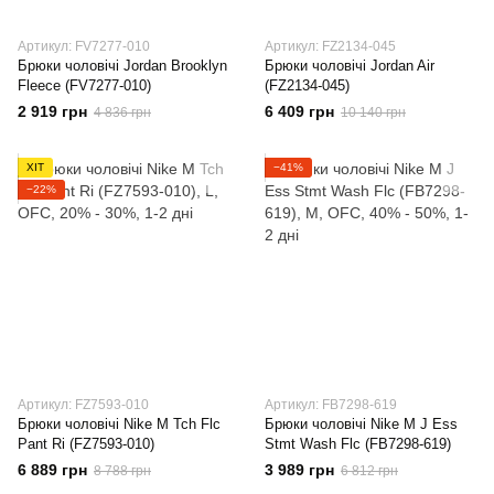
Артикул: FV7277-010
Артикул: FZ2134-045
Брюки чоловічі Jordan Brooklyn
Брюки чоловічі Jordan Air
Fleece (FV7277-010)
(FZ2134-045)
2 919 грн
6 409 грн
4 836 грн
10 140 грн
ХІТ
−41%
−22%
Артикул: FZ7593-010
Артикул: FB7298-619
Брюки чоловічі Nike M Tch Flc
Брюки чоловічі Nike M J Ess
Pant Ri (FZ7593-010)
Stmt Wash Flc (FB7298-619)
6 889 грн
3 989 грн
8 788 грн
6 812 грн