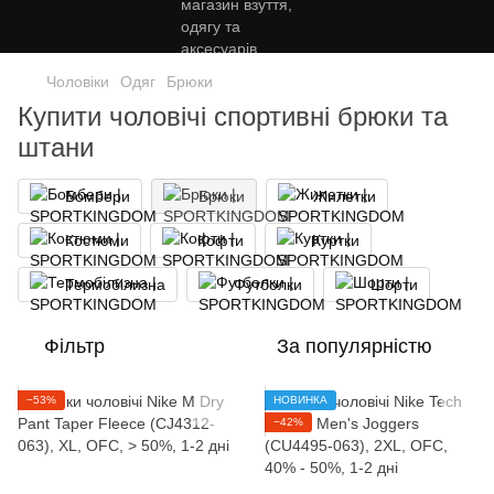
Чоловіки
Одяг
Брюки
Купити чоловічі спортивні брюки та
штани
Бомбери
Брюки
Жилетки
Костюми
Кофти
Куртки
Термобілизна
Футболки
Шорти
Фільтр
За популярністю
−53%
НОВИНКА
−42%