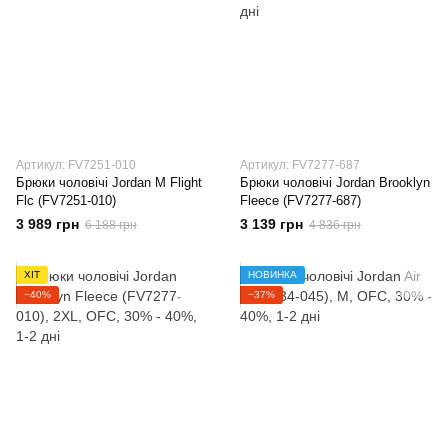
Артикул: FV7251-010
Артикул: FV7277-687
Брюки чоловічі Jordan M Flight
Брюки чоловічі Jordan Brooklyn
Flc (FV7251-010)
Fleece (FV7277-687)
3 989 грн
3 139 грн
6 188 грн
4 836 грн
ХІТ
НОВИНКА
−40%
−37%