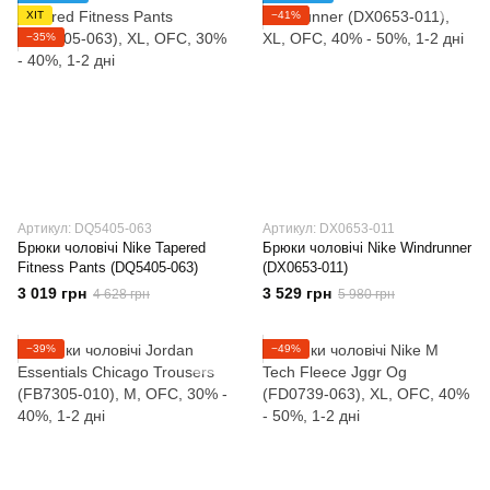
ХІТ
−41%
−35%
Артикул: DQ5405-063
Артикул: DX0653-011
Брюки чоловічі Nike Tapered
Брюки чоловічі Nike Windrunner
Fitness Pants (DQ5405-063)
(DX0653-011)
3 019 грн
3 529 грн
4 628 грн
5 980 грн
−39%
−49%