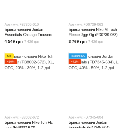
Артикул: FB7305-010
Артикул: FD0739-063
Брюки чоловічі Jordan
Брюки чоловічі Nike M Tech
Essentials Chicago Trousers
Fleece Jggr Og (FD0739-063)
(FB7305-010)
4 549 грн
3 769 грн
7 436 грн
7 436 грн
ХІТ
НОВИНКА
−20%
−42%
Артикул: FB8002-672
Артикул: FD7345-604
Брюки чоловічі Nike Tch Flc
Брюки чоловічі Jordan
Jggr (FB8002-672)
Essentials (FD7345-604)