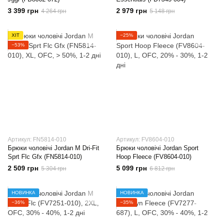
3 399 грн
2 979 грн
4 264 грн
5 148 грн
ХІТ
−25%
−53%
Артикул: FN5814-010
Артикул: FV8604-010
Брюки чоловічі Jordan M Dri-Fit
Брюки чоловічі Jordan Sport
Sprt Flc Gfx (FN5814-010)
Hoop Fleece (FV8604-010)
2 509 грн
5 099 грн
5 304 грн
6 812 грн
НОВИНКА
НОВИНКА
−36%
−35%