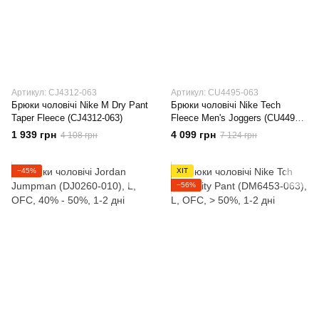
Артикул: CJ4312-063
Артикул: CU4495-063
Брюки чоловічі Nike M Dry Pant
Брюки чоловічі Nike Tech
Taper Fleece (CJ4312-063)
Fleece Men's Joggers (CU4495-
063)
1 939 грн
4 099 грн
4 108 грн
7 124 грн
−45%
ХІТ
−56%