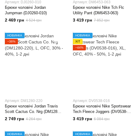
Артикул: DJ0260-010
Артикул: DM6453-063
Брюки чоловічі Jordan
Брюки чоловічі Nike Tch Flc
Jumpman (DJ0260-010)
Utility Pant (DM6453-063)
2 469 грн
3 419 грн
4 524 грн
7 852 грн
НОВИНКА
НОВИНКА
−36%
ХІТ
−44%
Артикул: DM1280-220
Артикул: DV0538-016
Брюки чоловічі Jordan Travis
Брюки чоловічі Nike Sportswear
Scott Cactus Co. Nrg (DM1280-
Tech Fleece Joggers (DV0538-
220)
016)
2 749 грн
3 419 грн
4 264 грн
6 084 грн
НОВИНКА
НОВИНКА