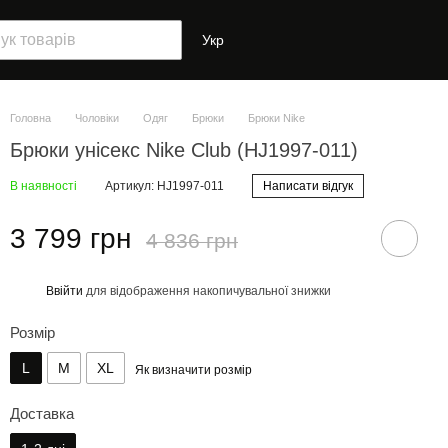
Укр
Головна
Чоловіки
Одяг
Брюки
Брюки Nike
Брюки унісекс Nike Club (HJ1997-011)
В наявності
Артикул: HJ1997-011
Написати відгук
3 799 грн
4 836 грн
Ввійти
для відображення накопичувальної знижки
%
Розмір
L
M
XL
Як визначити розмір
Доставка