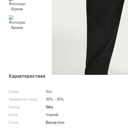
Характеристики
Іконки
Хит
Знижка на товар
20% - 30%
Бренд
Nike
Колір
Чорний
Сезон
Весна-літо