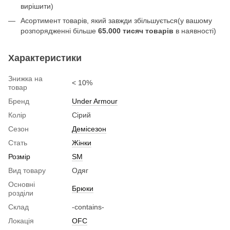
вирішити)
Асортимент товарів, який завжди збільшується(у вашому
розпорядженні більше
65.000 тисяч товарів
в наявності)
Характеристики
Знижка на
< 10%
товар
Бренд
Under Armour
Колір
Сірий
Сезон
Демісезон
Стать
Жінки
Розмір
SM
Вид товару
Одяг
Основні
Брюки
розділи
Склад
-contains-
Локація
OFC