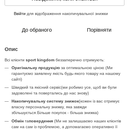
Ввійти
для відображення накопичувальної знижки
%
До обраного
Порівняти
Опис
Всі клієнти
sport kingdom
беззаперечно отримують:
Оригінальну продукцію
за оптимальною ціною (Ми
гарантуємо заявлену якість будь-якого товару на нашому
сайті)
Швидкий та якісний сервіс(ми робимо усе, щоб ви були
задоволені та повертались до нас знову)
Накопичувальну систему знижок
(кожен із вас отримує
власну персональну знижку, яка завжди
збільшується.Більше покупок - більша знижка)
Обмін
та
повердення
(Ми не залишшаємо наших клієнтів
сам на сам із проблемою, а допомагаємо оперативно її