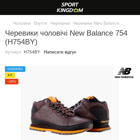
Чоловіки
Взуття
Черевики
Черевики New Balance
Черевики чоловічі New Balance 754
(H754BY)
Артикул:
H754BY
Написати відгук
НОВИНКА
ХІТ
−29%