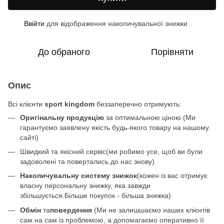
Ввійти
для відображення накопичувальної знижки
%
До обраного
Порівняти
Опис
Всі клієнти
sport kingdom
беззаперечно отримують:
Оригінальну продукцію
за оптимальною ціною (Ми
гарантуємо заявлену якість будь-якого товару на нашому
сайті)
Швидкий та якісний сервіс(ми робимо усе, щоб ви були
задоволені та повертались до нас знову)
Накопичувальну систему знижок
(кожен із вас отримує
власну персональну знижку, яка завжди
збільшується.Більше покупок - більша знижка)
Обмін
та
повердення
(Ми не залишшаємо наших клієнтів
сам на сам із проблемою, а допомагаємо оперативно її