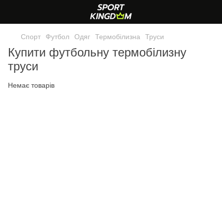
Спорт
Футбол
Одяг
Термобілизна
Труси
Купити футбольну термобілизну
труси
Немає товарів