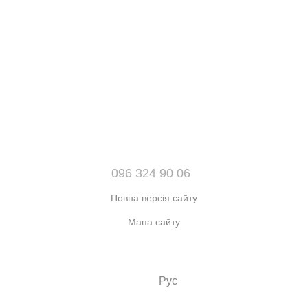
096 324 90 06
Повна версія сайту
Мапа сайту
© 2021-2026 Інтернет-магазин взуття, одягу та аксесуарів sport
kingdom
Укр
Рус