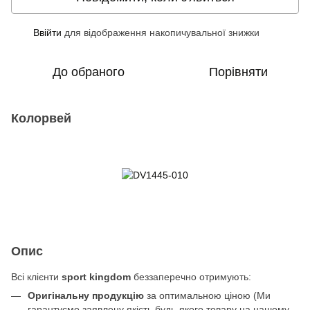
Ввійти
для відображення накопичувальної знижки
%
До обраного
Порівняти
Колорвей
Опис
Всі клієнти
sport kingdom
беззаперечно отримують:
Оригінальну продукцію
за оптимальною ціною (Ми
гарантуємо заявлену якість будь-якого товару на нашому