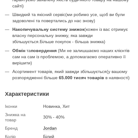
сайті)
Швидкий та якісний сервіс(ми робимо усе, щоб ви були
задоволені та повертались до нас знову)
Накопичувальну систему знижок
(кожен із вас отримує
власну персональну знижку, яка завжди
збільшується.Більше покупок - більша знижка)
Обмін
та
повердення
(Ми не залишшаємо наших клієнтів
сам на сам із проблемою, а допомагаємо оперативно її
вирішити)
Асортимент товарів, який завжди збільшується(у вашому
розпорядженні більше
65.000 тисяч товарів
в наявності)
Характеристики
Іконки
Новинка, Хит
Знижка на
30% - 40%
товар
Бренд
Jordan
Колір
Білий