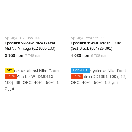
Артикул: CZ1055-100
Артикул: 554725-091
Кросівки унісекс Nike Blazer
Кросівки жіночі Jordan 1 Mid
Mid '77 Vintage (CZ1055-100)
(Gs) Black (554725-091)
3 959 грн
4 029 грн
7 748 грн
6 708 грн
ХІТ
НОВИНКА
−46%
−40%