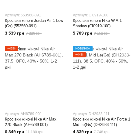
Артикул: 553560-091
Артикул: CI0919-100
Кросівки жіночі Jordan Air 1 Low
Кросівки жіночі Nike W Af1
(Gs) (553560-091)
Shadow (CI0919-100)
3 539 грн
5 709 грн
7 228 грн
9 152 грн
−43%
НОВИНКА
−44%
Артикул: AH6789-001
Артикул: DH2933-111
Кросівки жіночі Nike Air Max
Кросівки жіночі Nike Air Force 1
270 Black (AH6789-001)
Mid Le(Gs) (DH2933-111)
6 349 грн
4 339 грн
11 180 грн
7 748 грн