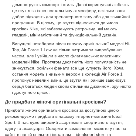
демонструють комфорт і стиль. Давні користувачі люблять
це взуття за їхню ностальгічну атмосферу, оскільки вони
добре підходять для тренажерного залу або для звичайної
прогулянки. В цілому, це взуття відноситься до числа
кросівок Nike, які забезпечують ретро-вид, які мають
гладкий, мінімалістичний та функціональний дизайн.
Випущені незабаром після випуску оригінальної моделі Hi-
Top, Air Force 1 Low не тільки витримали випробування
часом, але і увійшли в число флагманських класичних
моделей Nike. Протягом десятиліть його популярність не
знижується, оскільки фанати все ще купують його. Хоча
остання модель з низьким верхом з колекції Air Force 1
пропонує невеликі зміни, це взуття як і раніше завойовує
серця багатьох людей своїм стильним дизайном, зручністю
і доступною ціною.
Де придбати жіночі оригінальні кросівки?
Придбати жіночі оригінальні кросівки за доступною ціною
рекомендуємо придбати в нашому інтернет-магазині Ideal
Sport. В нас дуже широкий асортимент спортивного взуття,
одягу та аксесуарів. Оформити замовлення можете у нас на
сайті, в нашій спільноті інстаграм – idealsport.store та