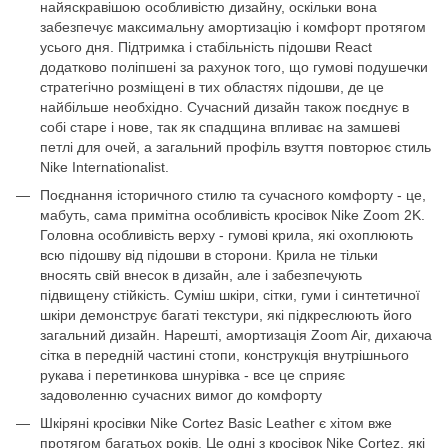
найяскравішою особливістю дизайну, оскільки вона
забезпечує максимальну амортизацію і комфорт протягом
усього дня. Підтримка і стабільність підошви React
додатково поліпшені за рахунок того, що гумові подушечки
стратегічно розміщені в тих областях підошви, де це
найбільше необхідно. Сучасний дизайн також поєднує в
собі старе і нове, так як спадщина впливає на замшеві
петлі для очей, а загальний профіль взуття повторює стиль
Nike Internationalist.
Поєднання історичного стилю та сучасного комфорту - це,
мабуть, сама примітна особливість кросівок Nike Zoom 2K.
Головна особливість верху - гумові крила, які охоплюють
всю підошву від підошви в сторони. Крила не тільки
вносять свій внесок в дизайн, але і забезпечують
підвищену стійкість. Суміш шкіри, сітки, гуми і синтетичної
шкіри демонструє багаті текстури, які підкреслюють його
загальний дизайн. Нарешті, амортизація Zoom Air, дихаюча
сітка в передній частині стопи, конструкція внутрішнього
рукава і перетинкова шнурівка - все це сприяє
задоволенню сучасних вимог до комфорту
Шкіряні кросівки Nike Cortez Basic Leather є хітом вже
протягом багатьох років. Це одні з кросівок Nike Cortez, які