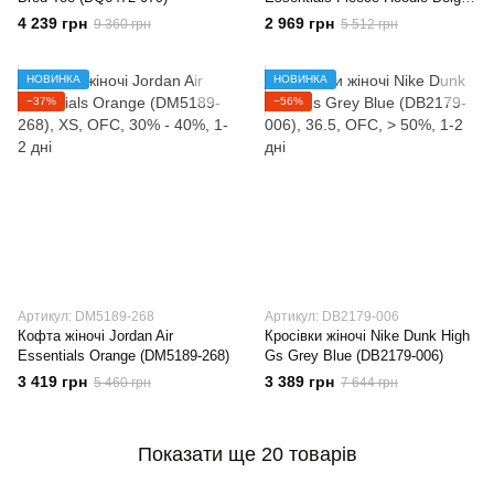
(DD6998-268)
4 239 грн
2 969 грн
9 360 грн
5 512 грн
НОВИНКА
НОВИНКА
−37%
−56%
Артикул: DM5189-268
Артикул: DB2179-006
Кофта жіночі Jordan Air
Кросівки жіночі Nike Dunk High
Essentials Orange (DM5189-268)
Gs Grey Blue (DB2179-006)
3 419 грн
3 389 грн
5 460 грн
7 644 грн
Показати ще 20 товарів