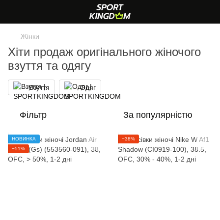
Жінки
Хіти продаж оригінального жіночого
взуття та одягу
Взуття
Одяг
Фільтр
За популярністю
НОВИНКА
−38%
−51%