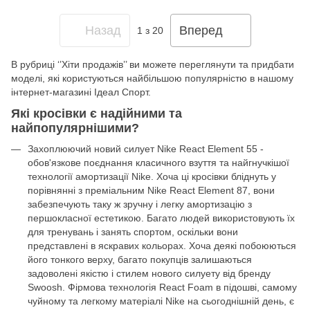
Назад
Вперед
1
з 20
В рубриці ‘’Хіти продажів’’ ви можете переглянути та придбати
моделі, які користуються найбільшою популярністю в нашому
інтернет-магазині Ідеал Спорт.
Які кросівки є надійними та
найпопулярнішими?
Захоплюючий новий силует Nike React Element 55 -
обов'язкове поєднання класичного взуття та найгнучкішої
технології амортизації Nike. Хоча ці кросівки бліднуть у
порівнянні з преміальним Nike React Element 87, вони
забезпечують таку ж зручну і легку амортизацію з
першокласної естетикою. Багато людей використовують їх
для тренувань і занять спортом, оскільки вони
представлені в яскравих кольорах. Хоча деякі побоюються
його тонкого верху, багато покупців залишаються
задоволені якістю і стилем нового силуету від бренду
Swoosh. Фірмова технологія React Foam в підошві, самому
чуйному та легкому матеріалі Nike на сьогоднішній день, є