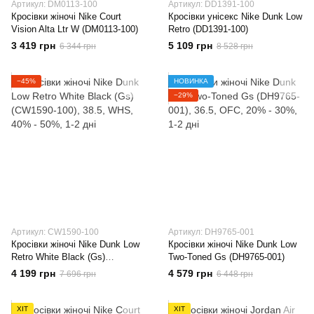
Артикул: DM0113-100
Артикул: DD1391-100
Кросівки жіночі Nike Court
Кросівки унісекс Nike Dunk Low
Vision Alta Ltr W (DM0113-100)
Retro (DD1391-100)
3 419 грн
5 109 грн
6 344 грн
8 528 грн
−45%
НОВИНКА
−29%
Артикул: CW1590-100
Артикул: DH9765-001
Кросівки жіночі Nike Dunk Low
Кросівки жіночі Nike Dunk Low
Retro White Black (Gs)
Two-Toned Gs (DH9765-001)
(CW1590-100)
4 199 грн
4 579 грн
7 696 грн
6 448 грн
ХІТ
ХІТ