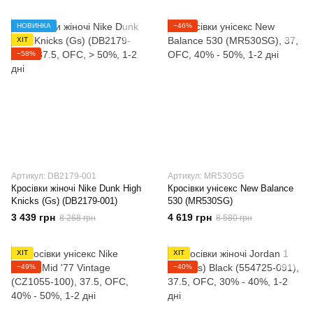
НОВИНКА
−46%
ХІТ
−58%
Артикул: DB2179-001
Артикул: MR530SG
Кросівки жіночі Nike Dunk High
Кросівки унісекс New Balance
Knicks (Gs) (DB2179-001)
530 (MR530SG)
3 439 грн
4 619 грн
8 268 грн
8 580 грн
ХІТ
ХІТ
−49%
−40%