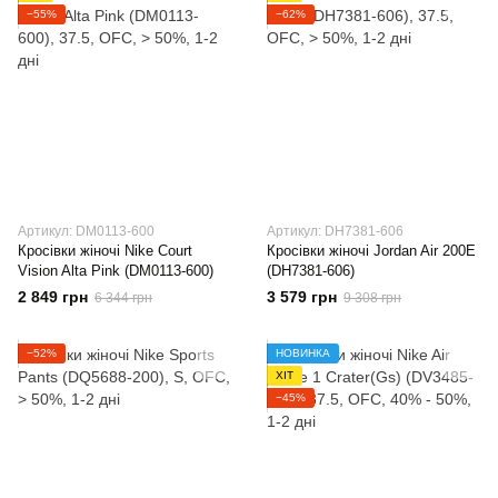
−55%
−62%
Артикул: DM0113-600
Артикул: DH7381-606
Кросівки жіночі Nike Court
Кросівки жіночі Jordan Air 200E
Vision Alta Pink (DM0113-600)
(DH7381-606)
2 849 грн
3 579 грн
6 344 грн
9 308 грн
−52%
НОВИНКА
ХІТ
−45%