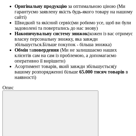
Оригінальну продукцію
за оптимальною ціною (Ми
гарантуємо заявлену якість будь-якого товару на нашому
сайті)
Швидкий та якісний сервіс(ми робимо усе, щоб ви були
задоволені та повертались до нас знову)
Накопичувальну систему знижок
(кожен із вас отримує
власну персональну знижку, яка завжди
збільшується.Більше покупок - більша знижка)
Обмін
та
повердення
(Ми не залишшаємо наших
клієнтів сам на сам із проблемою, а допомагаємо
оперативно її вирішити)
Асортимент товарів, який завжди збільшується(у
вашому розпорядженні більше
65.000 тисяч товарів
в
наявності)
Опис