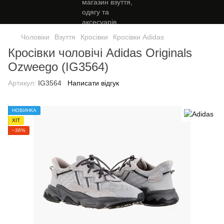
Чоловіки
Взуття
Кросівки
Кросівки Adidas
Кросівки чоловічі Adidas Originals
Ozweego (IG3564)
Артикул:
IG3564
Написати відгук
НОВИНКА
ХІТ
−36%