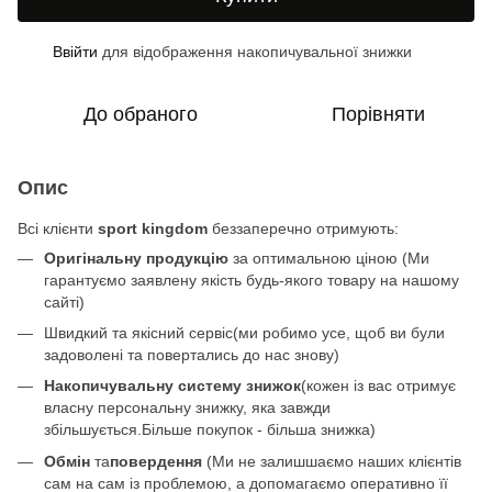
Ввійти
для відображення накопичувальної знижки
%
До обраного
Порівняти
Опис
Всі клієнти
sport kingdom
беззаперечно отримують:
Оригінальну продукцію
за оптимальною ціною (Ми
гарантуємо заявлену якість будь-якого товару на нашому
сайті)
Швидкий та якісний сервіс(ми робимо усе, щоб ви були
задоволені та повертались до нас знову)
Накопичувальну систему знижок
(кожен із вас отримує
власну персональну знижку, яка завжди
збільшується.Більше покупок - більша знижка)
Обмін
та
повердення
(Ми не залишшаємо наших клієнтів
сам на сам із проблемою, а допомагаємо оперативно її