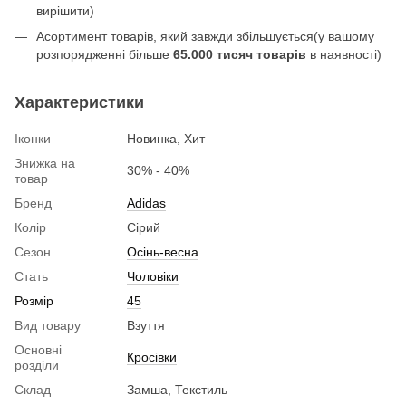
вирішити)
Асортимент товарів, який завжди збільшується(у вашому
розпорядженні більше
65.000 тисяч товарів
в наявності)
Характеристики
Іконки
Новинка, Хит
Знижка на
30% - 40%
товар
Бренд
Adidas
Колір
Сірий
Сезон
Осінь-весна
Стать
Чоловіки
Розмір
45
Вид товару
Взуття
Основні
Кросівки
розділи
Склад
Замша, Текстиль