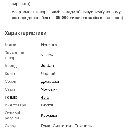
вирішити)
Асортимент товарів, який завжди збільшується(у вашому
розпорядженні більше
65.000 тисяч товарів
в наявності)
Характеристики
Іконки
Новинка
Знижка на
> 50%
товар
Бренд
Jordan
Колір
Чорний
Сезон
Демісезон
Стать
Чоловіки
Розмір
45.5
Вид товару
Взуття
Основні
Кросівки
розділи
Склад
Гума, Синтетика, Текстиль