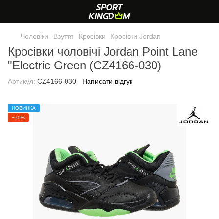
Чоловіки
Взуття
Кросівки
Кросівки Jordan
Кросівки чоловічі Jordan Point Lane
"Electric Green (CZ4166-030)
Артикул:
CZ4166-030
Написати відгук
НОВИНКА
−70%