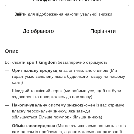
Ввійти
для відображення накопичувальної знижки
%
До обраного
Порівняти
Опис
Всі клієнти
sport kingdom
беззаперечно отримують:
Оригінальну продукцію
за оптимальною ціною (Ми
гарантуємо заявлену якість будь-якого товару на нашому
сайті)
Швидкий та якісний сервіс(ми робимо усе, щоб ви були
задоволені та повертались до нас знову)
Накопичувальну систему знижок
(кожен із вас отримує
власну персональну знижку, яка завжди
збільшується.Більше покупок - більша знижка)
Обмін
та
повердення
(Ми не залишшаємо наших клієнтів
сам на сам із проблемою, а допомагаємо оперативно її