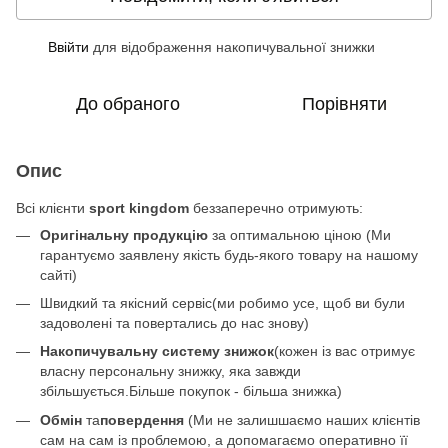
Ввійти
для відображення накопичувальної знижки
%
До обраного
Порівняти
Опис
Всі клієнти
sport kingdom
беззаперечно отримують:
Оригінальну продукцію
за оптимальною ціною (Ми
гарантуємо заявлену якість будь-якого товару на нашому
сайті)
Швидкий та якісний сервіс(ми робимо усе, щоб ви були
задоволені та повертались до нас знову)
Накопичувальну систему знижок
(кожен із вас отримує
власну персональну знижку, яка завжди
збільшується.Більше покупок - більша знижка)
Обмін
та
повердення
(Ми не залишшаємо наших клієнтів
сам на сам із проблемою, а допомагаємо оперативно її