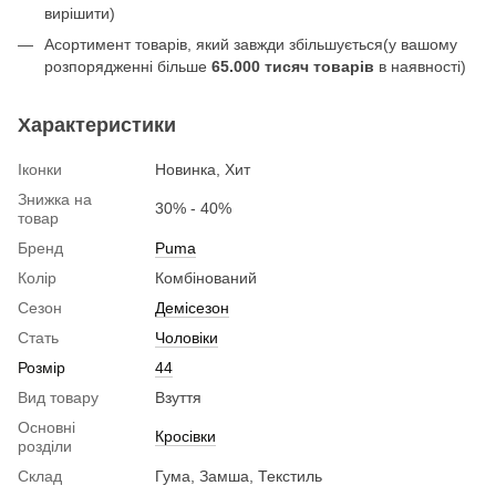
вирішити)
Асортимент товарів, який завжди збільшується(у вашому
розпорядженні більше
65.000 тисяч товарів
в наявності)
Характеристики
Іконки
Новинка, Хит
Знижка на
30% - 40%
товар
Бренд
Puma
Колір
Комбінований
Сезон
Демісезон
Стать
Чоловіки
Розмір
44
Вид товару
Взуття
Основні
Кросівки
розділи
Склад
Гума, Замша, Текстиль