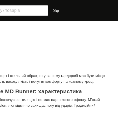
Укр
орт і стильний образ, то у вашому гардеробі має бути місце
ують високу якість і почуття комфорту на кожному кроці.
ke MD Runner: характеристика
езпечує вентиляцію і не має парникового ефекту. М'який
on, яка відмінно захищає ногу від ударів. Традиційний