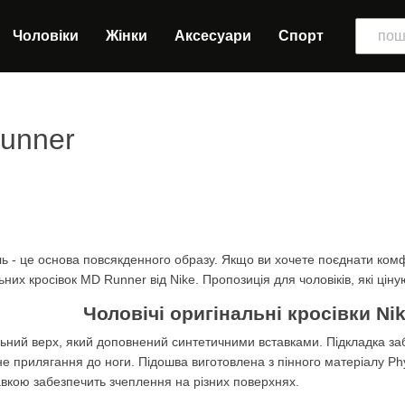
Чоловіки
Жінки
Аксесуари
Спорт
Runner
ь - це основа повсякденного образу. Якщо ви хочете поєднати комф
них кросівок MD Runner від Nike. Пропозиція для чоловіків, які цін
Чоловічі оригінальні кросівки Ni
ьний верх, який доповнений синтетичними вставками. Підкладка заб
 прилягання до ноги. Підошва виготовлена з пінного матеріалу Phyl
авкою забезпечить зчеплення на різних поверхнях.