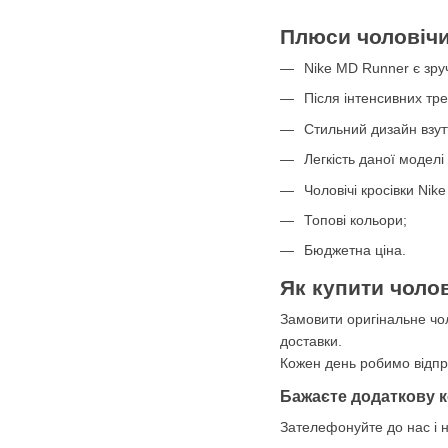
Плюси чоловічи
Nike MD Runner є зруч
Після інтенсивних тр
Стильний дизайн взут
Легкість даної моделі
Чоловічі кросівки Nik
Топові кольори;
Бюджетна ціна.
Як купити чолов
Замовити оригінальне чол
доставки.
Кожен день робимо відпра
Бажаєте додаткову 
Зателефонуйте до нас і 