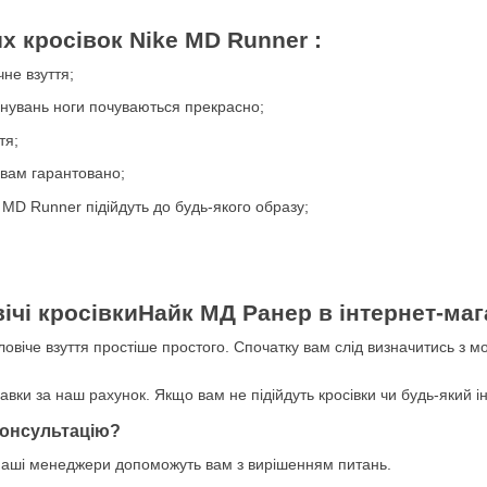
х кросівок Nike MD Runner :
не взуття;
енувань ноги почуваються прекрасно;
тя;
 вам гарантовано;
e MD Runner підійдуть до будь-якого образу;
ічі кросівкиНайк МД Ранер в інтернет-мага
овіче взуття простіше простого. Спочатку вам слід визначитись з мод
вки за наш рахунок. Якщо вам не підійдуть кросівки чи будь-який і
консультацію?
наші менеджери допоможуть вам з вирішенням питань.