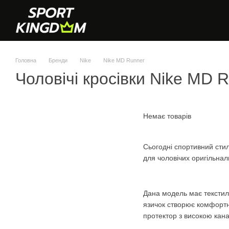
Перейти до основного контенту
Головна
Бренди
Nike
Nike MD Runner
Чоловічі кросівки Nike MD 
Немає товарів
Сьогодні спортивний стил
для чоловічих оригільналь
Дана модель має текстил
язичок створює комфортне
протектор з високою кан