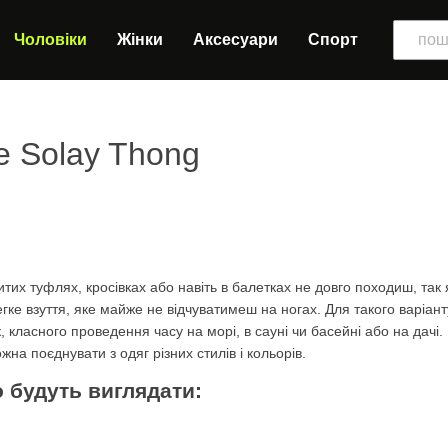
Чоловіки
Жінки
Аксесуари
Спорт
e Solay Thong
тих туфлях, кросівках або навіть в балетках не довго походиш, так я
егке взуття, яке майже не відчуватимеш на ногах. Для такого варіант
 класного проведення часу на морі, в сауні чи басейні або на дачі.
жна поєднувати з одяг різних стилів і кольорів.
о будуть виглядати: