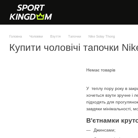
Перейти до основного контенту
Головна
Чоловіки
Взуття
Тапочки
Nike Solay Thong
Купити чоловічі тапочки Nik
Немає товарів
У теплу пору року в закри
хочеться взути зручне і л
підходять для прогулянок,
завдяки мінімальності, мо
В'єтнамки крут
Джинсами;