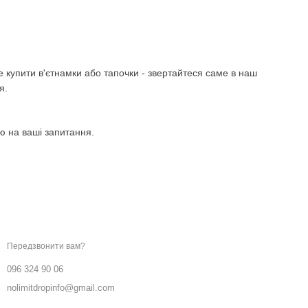
е купити в'єтнамки або тапочки - звертайтеся саме в наш
я.
ю на ваші запитання.
Ми в соцмережах
Контактна інформація
096 324 90 06
Передзвонити вам?
096 324 90 06
nolimitdropinfo@gmail.com