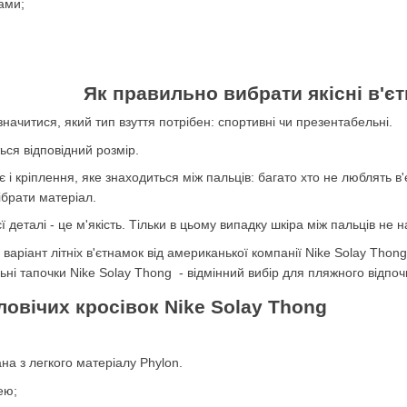
нами;
Як правильно вибрати якісні в'
начитися, який тип взуття потрібен: спортивні чи презентабельні.
ься відповідний розмір.
 кріплення, яке знаходиться між пальців: багато хто не люблять в'
ібрати матеріал.
ї деталі - це м'якість. Тільки в цьому випадку шкіра між пальців не 
аріант літніх в'єтнамок від американької компанії Nike Solay Thong
льні тапочки Nike Solay Thong - відмінний вибір для пляжного відпоч
ловічих кросівок Nike Solay Thong
а з легкого матеріалу Phylon.
ею;