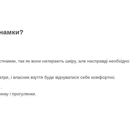
єтнамки?
єтнамки, так як вони натирають шкіру, але насправді необхідно
натре, і власник взуття буде відчуватися себе комфортно.
 .
инку і прогулянки.