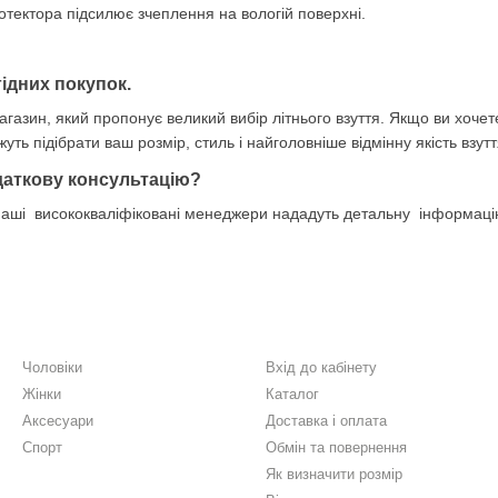
ектора підсилює зчеплення на вологій поверхні.
игідних покупок.
агазин, який пропонує великий вибір літнього взуття. Якщо ви хочет
ть підібрати ваш розмір, стиль і найголовніше відмінну якість взутт
даткову консультацію?
наші висококваліфіковані менеджери нададуть детальну інформаці
Каталог
Клієнтам
Чоловіки
Вхід до кабінету
Жінки
Каталог
Аксесуари
Доставка і оплата
Спорт
Обмін та повернення
Як визначити розмір