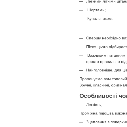
Легкими літніми шта
Шортами;
Купальником.
Спершу необхідно виз
Після цього підбираєт
Важливим питанням є і
просто правильно під
Найголовніше, для ціє
Пропонуємо вам топовий в
Зручні, класичні, оригіна
Особливості чо
Легкість;
Проміжна підошва виконан
Зцеплення з поверхн