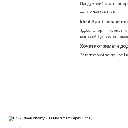
Продуманий малюнок прот
Бюджетна ціна.
Ideal Sport - місце в
Ідеал Спорт- інтернет- м
магазин! Тут вам допоможу
Хочете отримати до
Зателефонуйте до нас і 
© 2021-2026 Інтернет-магазин взуття, одягу та аксесуарів sport
kingdom
Приймаємо до оплати