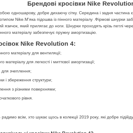
Брендові кросівки Nike Revolutio
бою одношарову, добре дихаючу сітку. Середина і задня частина є м
типом Nike.М'яка підошва із пінного матеріалу .Фірмові шнурки заб
ий язичок, який прилягає до ноги. Шнурки проходять крізь петлі чере
пінного матеріалу забезпечує пружну амортизацію.
сівок Nike Revolution 4:
ичного матеріалу для вентиляції;
го матеріалу для легкості і миттєвої амортизації;
 для зчеплення;
ки і збереження структури;
плення з різними поверхнями;
очаткового рівня.
4 радимо всім, хто шукає щось в колекції 2019 року, які добре підій