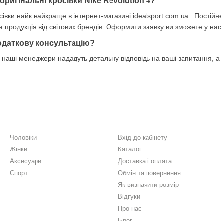
 оригінальні кросівки Nike Revolution 4?
сівки найк найкраще в інтернет-магазині idealsport.com.ua . Пост
на продукція від світових брендів. Оформити заявку ви зможете у на
одаткову консультацію?
наші менеджери нададуть детальну відповідь на ваші запитання, а 
Каталог
Клієнтам
Чоловіки
Вхід до кабінету
Жінки
Каталог
Аксесуари
Доставка і оплата
Спорт
Обмін та повернення
Як визначити розмір
Відгуки
Про нас
Блог