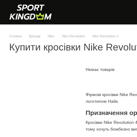
Перейти до основного контенту
Головна
Бренди
Nike
Nike Revolution
Nike Revolution 4
Купити кросівки Nike Revolu
Немає товарів
Фірмові кросівки Nike Rev
логотипом Найк.
Призначення ори
Кросівки Nike Revolution
тому хочуть бомбезно виг