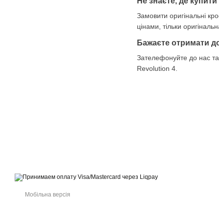
Не знаєте, де купити
Замовити оригінальні кро
цінами, тільки оригіналь
Бажаєте отримати д
Зателефонуйте до нас та 
Revolution 4.
© 2021-2026 Інтернет-магазин взуття, одягу та аксесуарів sport
kingdom
Приймаємо до оплати
Мобільна версія