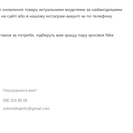
ійне оновлення товару актуальними моделями за найвигіднішими
с на сайті або в нашому інстаграм-акаунті чи по телефону.
також за потреби, підберуть вам кращу пару кросівок Nike
Ми в соцмережах
Контактна інформація
096 324 90 06
Передзвонити вам?
096 324 90 06
nolimitdropinfo@gmail.com