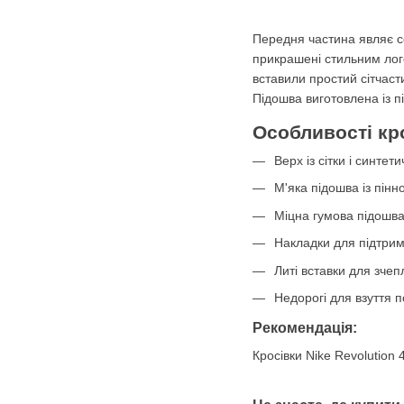
Передня частина являє со
прикрашені стильним лого
вставили простий сітчаст
Підошва виготовлена із 
Особливості кро
Верх із сітки і синтет
М'яка підошва із пінно
Міцна гумова підошва
Накладки для підтрим
Литі вставки для зче
Недорогі для взуття п
Рекомендація:
Кросівки Nike Revolution 