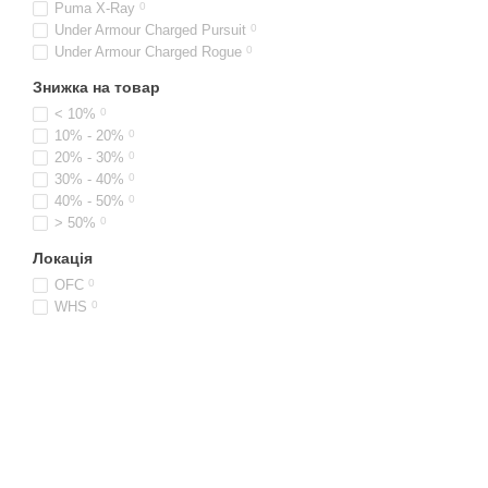
Puma X-Ray
0
Under Armour Charged Pursuit
0
Under Armour Charged Rogue
0
Знижка на товар
< 10%
0
10% - 20%
0
20% - 30%
0
30% - 40%
0
40% - 50%
0
> 50%
0
Локація
OFC
0
WHS
0
© 2021-2026 Інтернет-магазин взуття, одягу та аксесуарів sport
kingdom