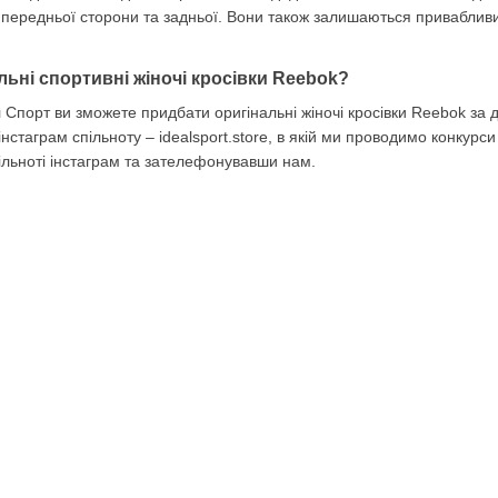
передньої сторони та задньої. Вони також залишаються привабливими 
льні спортивні жіночі кросівки
Reebok?
л Спорт ви зможете придбати оригінальні жіночі кросівки Reebok за
інстаграм спільноту – idealsport.store, в якій ми проводимо конкур
спільноті інстаграм та зателефонувавши нам.