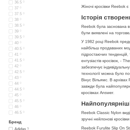
36.5
0
Жіночі кросівки Reebok є
37
0
37.5
0
Історія створе
38
0
38.5
0
Reebok була заснована в 
39
0
були виявлені на торгове
39.5
0
У 1982 році Reebok предс
40
0
найбільш продаваних моде
40.5
0
підростаючих тенденцій, 
41
0
41.5
0
ентузіастів кросівок, - 
42
0
забезпечує індивідуальну
42.5
0
технології можна було по
43
0
Вінус Вільямс. В архівах 
44
0
завжди була найпопулярні
44.5
0
кросівках Answer.
45
0
45.5
0
Найпопулярніші
46
0
46.5
0
Reebok Classic Nylon вид
зручні нейлонові кросівки
Бренд
Reebok Furylite Slip On 
Adidas
5