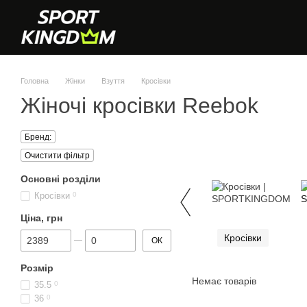
Перейти до основного контенту
Головна
Жінки
Взуття
Кросівки
Жіночі кросівки Reebok
Бренд:
Очистити фільтр
Основні розділи
Кросівки
0
Ціна, грн
Від Ціна, грн
До Ціна, грн
Кросівки
ОК
Розмір
Немає товарів
35.5
0
36
0