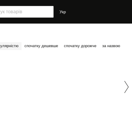
Укр
пулярністю
спочатку дешевше
спочатку дорожче
за назвою