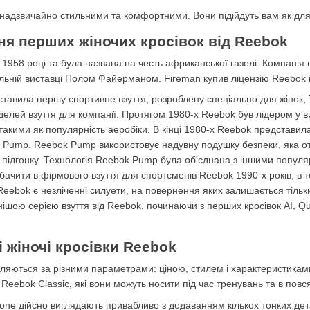
 надзвичайно стильними та комфортними. Вони підійдуть вам як для б
ння перших жіночих кросівок від Reebok
1958 році та була названа на честь африканської газелі. Компанія п
льній виставці Полом Файерманом. Fireman купив ліцензію Reebok і
тавила першу спортивне взуття, розроблену спеціально для жінок, 
лей взуття для компанії. Протягом 1980-х Reebok був лідером у ви
такими як популярність аеробіки. В кінці 1980-х Reebok представил
The Pump. Reebok Pump використовує надувну подушку безпеки, яка 
 підгонку. Технологія Reebok Pump була об'єднана з іншими популя
бачити в фірмового взуття для спортсменів Reebok 1990-х років, в
Reebok є незліченні силуети, на повернення яких залишається тільки
шою серією взуття від Reebok, починаючи з перших кросівок AI, Que
 жіночі кросівки Reebok
іляються за різними параметрами: ціною, стилем і характеристиками
 Reebok Classic, які вони можуть носити під час тренувань та в повс
Stone дійсно виглядають привабливо з додаванням кількох тонких дет