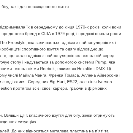
ігу, так і для повсякденного життя.
ідтримувала їх в середньому до кінця 1970-х років, коли вони
 представив бренд в США в 1979 році, і продажі почали рости.
The Freestyle, яка залишається однією з найпопулярніших і
робництві спортивного взуття та одягу відповідно до
а те, що стало однією з найпопулярніших технологій серед
оточує стопу і надувається за допомогою системи Pump, яка
рними технологіями Reebok, такими як Hexalite і DMX. Ці
 тому числі Майкла Чанга, Френка Томаса, Аллена Айверсона і
 сподіватися. Серед них Big Hurt, ES22, але лінія Iverson
stion протягом всієї своєї кар'єри, граючи в фірмових
. Взявши ДНК класичного взуття для бігу, жінки отримують
якденних ситуаціях.
алей. До них відносяться металева пластина на п'яті та