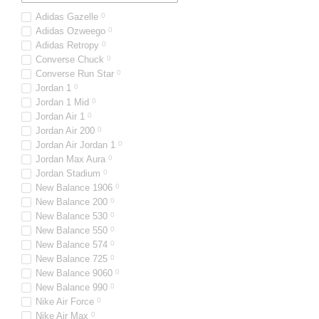
Adidas Gazelle
0
Adidas Ozweego
0
Adidas Retropy
0
Converse Chuck
0
Converse Run Star
0
Jordan 1
0
Jordan 1 Mid
0
Jordan Air 1
0
Jordan Air 200
0
Jordan Air Jordan 1
0
Jordan Max Aura
0
Jordan Stadium
0
New Balance 1906
0
New Balance 200
0
New Balance 530
0
New Balance 550
0
New Balance 574
0
New Balance 725
0
New Balance 9060
0
New Balance 990
0
Nike Air Force
0
Nike Air Max
0