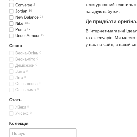
текстурований текстиль з 
Converse
2
нагадують бутси.
Jordan
30
New Balance
24
Де придбати оригіна
Nike
181
Puma
17
В інтернет-магазині Ідеа
Under Armour
19
та аксесуарів. Ми маємо 
у нас на сайті, в нашій 
Сезон
Весна-Осінь
0
Весна-літо
0
Демісезон
0
Зима
0
Літо
0
Осінь-весна
0
Осінь-зима
0
Стать
Жінки
0
Унісекс
0
Колекція