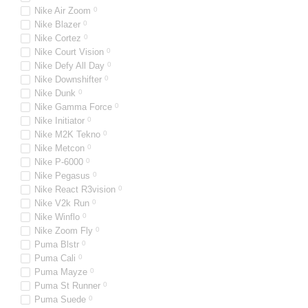
Nike Air Zoom
0
Nike Blazer
0
Nike Cortez
0
Nike Court Vision
0
Nike Defy All Day
0
Nike Downshifter
0
Nike Dunk
0
Nike Gamma Force
0
Nike Initiator
0
Nike M2K Tekno
0
Nike Metcon
0
Nike P-6000
0
Nike Pegasus
0
Nike React R3vision
0
Nike V2k Run
0
Nike Winflo
0
Nike Zoom Fly
0
Puma Blstr
0
Puma Cali
0
Puma Mayze
0
Puma St Runner
0
Puma Suede
0