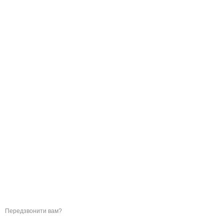
Ми в соцмережах
Контактна інформація
096 324 90 06
Передзвонити вам?