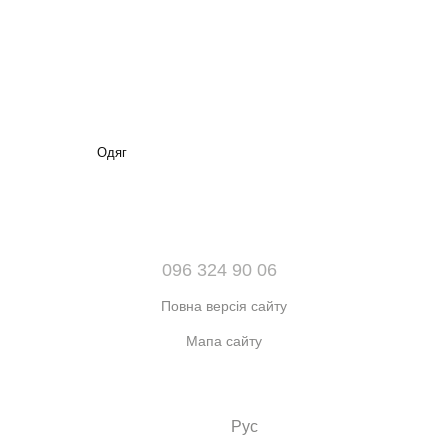
Одяг
096 324 90 06
Повна версія сайту
Мапа сайту
© 2021-2026 Інтернет-магазин взуття, одягу та аксесуарів sport
kingdom
Укр
Рус