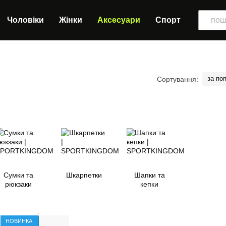
Чоловіки
Жінки
Аксесуари
Спорт
за по
Сортування:
Сумки та
Шкарпетки
Шапки та
рюкзаки
кепки
НОВИНКА