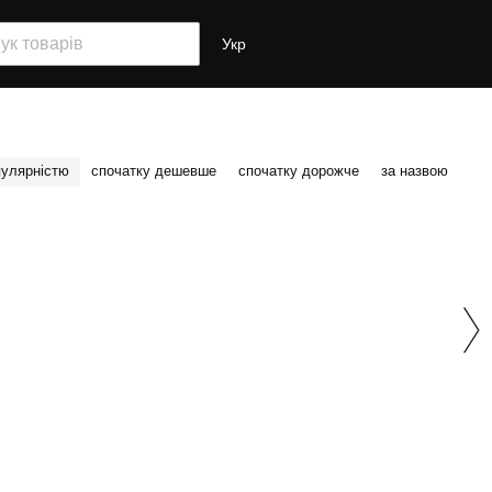
Укр
пулярністю
спочатку дешевше
спочатку дорожче
за назвою