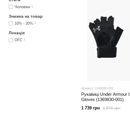
Чоловіки
1
Знижка на товар
10% - 20%
1
Локація
OFC
1
Артикул: 1369830-001
Рукавиці Under Armour Ua
Gloves (1369830-001)
1 739 грн
1 976 грн