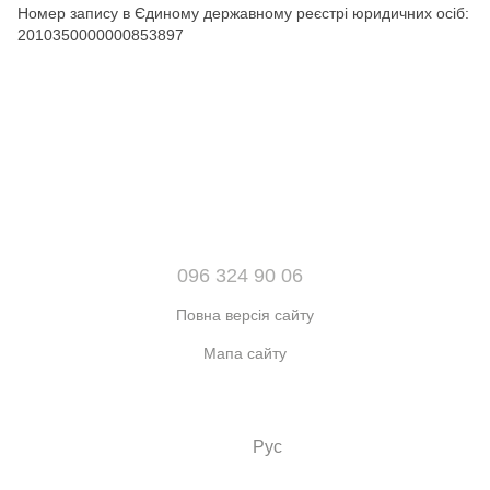
Номер запису в Єдиному державному реєстрі юридичних осіб:
2010350000000853897
096 324 90 06
Повна версія сайту
Мапа сайту
© 2021-2026 Інтернет-магазин взуття, одягу та аксесуарів sport
kingdom
Укр
Рус