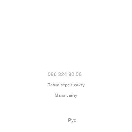
096 324 90 06
Повна версія сайту
Мапа сайту
© 2021-2026 Інтернет-магазин взуття, одягу та аксесуарів sport
kingdom
Укр
Рус