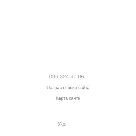
096 324 90 06
Полная версия сайта
Карта сайта
© 2021-2026 Интернет-магазин обуви, одежды и аксессуаров
sport kingdom
Укр
Рус