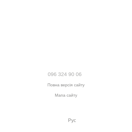
096 324 90 06
Повна версія сайту
Мапа сайту
© 2021-2026 Інтернет-магазин взуття, одягу та аксесуарів sport
kingdom
Укр
Рус