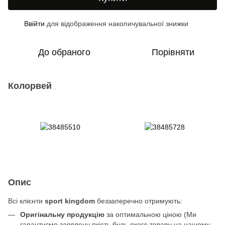
Ввійти
для відображення накопичувальної знижки
%
До обраного
Порівняти
Колорвей
Опис
Всі клієнти
sport kingdom
беззаперечно отримують:
Оригінальну продукцію
за оптимальною ціною (Ми
гарантуємо заявлену якість будь-якого товару на нашому