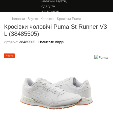
Чоловіки
Взуття
Кросівки
Кросівки Puma
Кросівки чоловічі Puma St Runner V3
L (38485505)
Артикул:
38485505
Написати відгук
−40%