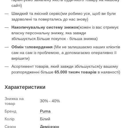
сайті)
Швидкий та якісний сервіс(ми робимо усе, щоб ви були
задоволені та повертались до нас знову)
Накопичувальну систему знижок
(кожен із вас отримує
власну персональну знижку, яка завжди
збільшується.Більше покупок - більша знижка)
Обмін
та
повердення
(Ми не залишшаємо наших клієнтів
сам на сам із проблемою, а допомагаємо оперативно її
вирішити)
Асортимент товарів, який завжди збільшується(у вашому
розпорядженні більше
65.000 тисяч товарів
в наявності)
Характеристики
Знижка на
30% - 40%
товар
Бренд
Puma
Колір
Білий
Сезон
Демісезон