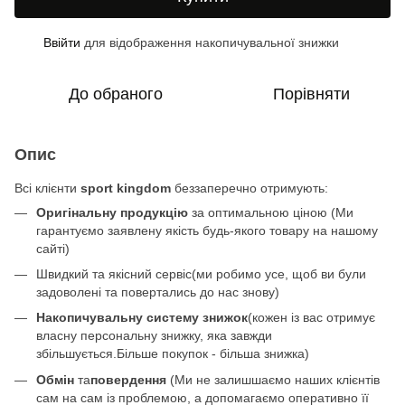
Ввійти
для відображення накопичувальної знижки
%
До обраного
Порівняти
Опис
Всі клієнти
sport kingdom
беззаперечно отримують:
Оригінальну продукцію
за оптимальною ціною (Ми
гарантуємо заявлену якість будь-якого товару на нашому
сайті)
Швидкий та якісний сервіс(ми робимо усе, щоб ви були
задоволені та повертались до нас знову)
Накопичувальну систему знижок
(кожен із вас отримує
власну персональну знижку, яка завжди
збільшується.Більше покупок - більша знижка)
Обмін
та
повердення
(Ми не залишшаємо наших клієнтів
сам на сам із проблемою, а допомагаємо оперативно її