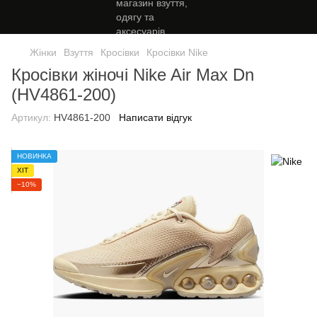
Жінки
Взуття
Кросівки
Кросівки Nike
Кросівки жіночі Nike Air Max Dn
(HV4861-200)
Артикул:
HV4861-200
Написати відгук
НОВИНКА
ХІТ
−10%