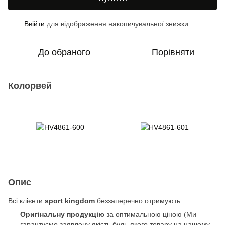
Ввійти
для відображення накопичувальної знижки
%
До обраного
Порівняти
Колорвей
Опис
Всі клієнти
sport kingdom
беззаперечно отримують:
Оригінальну продукцію
за оптимальною ціною (Ми
гарантуємо заявлену якість будь-якого товару на нашому