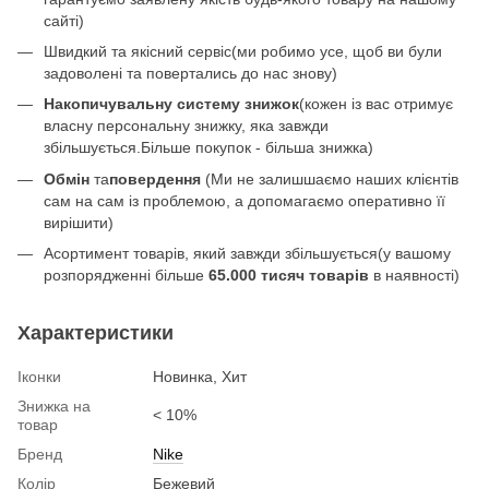
сайті)
Швидкий та якісний сервіс(ми робимо усе, щоб ви були
задоволені та повертались до нас знову)
Накопичувальну систему знижок
(кожен із вас отримує
власну персональну знижку, яка завжди
збільшується.Більше покупок - більша знижка)
Обмін
та
повердення
(Ми не залишшаємо наших клієнтів
сам на сам із проблемою, а допомагаємо оперативно її
вирішити)
Асортимент товарів, який завжди збільшується(у вашому
розпорядженні більше
65.000 тисяч товарів
в наявності)
Характеристики
Іконки
Новинка, Хит
Знижка на
< 10%
товар
Бренд
Nike
Колір
Бежевий