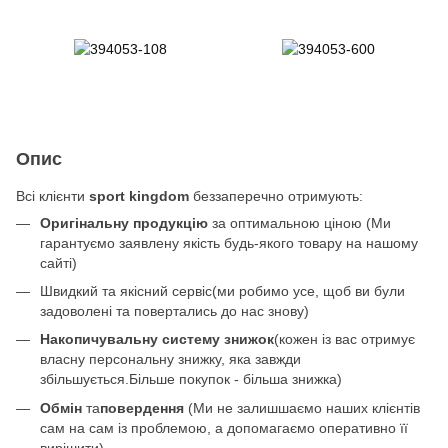
Опис
Всі клієнти
sport kingdom
беззаперечно отримують:
Оригінальну продукцію
за оптимальною ціною (Ми
гарантуємо заявлену якість будь-якого товару на нашому
сайті)
Швидкий та якісний сервіс(ми робимо усе, щоб ви були
задоволені та повертались до нас знову)
Накопичувальну систему знижок
(кожен із вас отримує
власну персональну знижку, яка завжди
збільшується.Більше покупок - більша знижка)
Обмін
та
повердення
(Ми не залишшаємо наших клієнтів
сам на сам із проблемою, а допомагаємо оперативно її
вирішити)