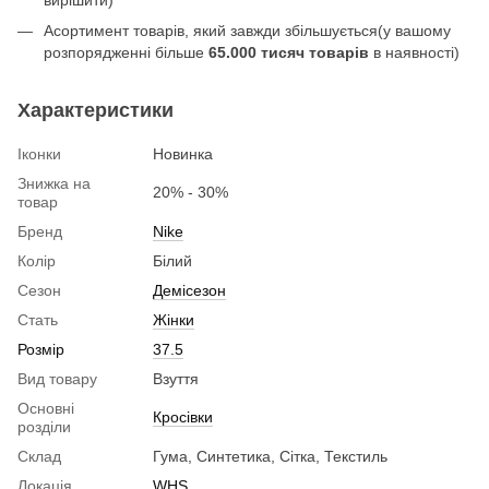
Асортимент товарів, який завжди збільшується(у вашому
розпорядженні більше
65.000 тисяч товарів
в наявності)
Характеристики
Іконки
Новинка
Знижка на
20% - 30%
товар
Бренд
Nike
Колір
Білий
Сезон
Демісезон
Стать
Жінки
Розмір
37.5
Вид товару
Взуття
Основні
Кросівки
розділи
Склад
Гума, Синтетика, Сітка, Текстиль
Локація
WHS