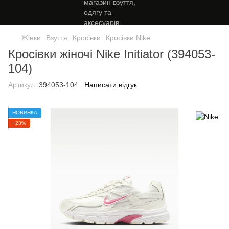
Жінки
Взуття
Кросівки
Кросівки Nike
Кросівки жіночі Nike Initiator (394053-
104)
Артикул:
394053-104
Написати відгук
НОВИНКА
−23%