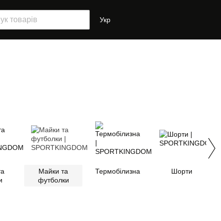
Укр
та
Майки та
Термобілизна
Шорти
и
футболки