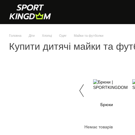
Перейти до основного контенту
Головна
Діти
Хлопці
Одяг
Майки та футболки
Купити дитячі майки та фу
Брюки
Немає товарів