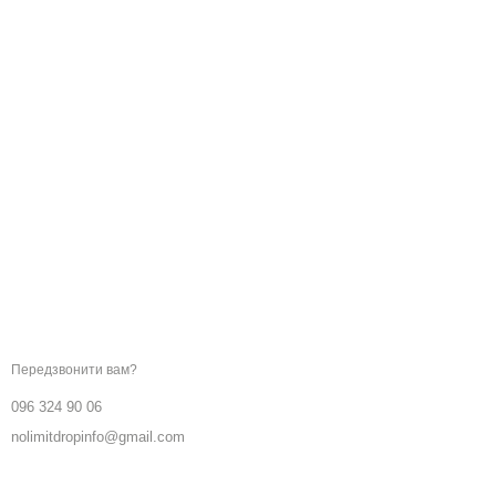
Ми в соцмережах
Контактна інформація
096 324 90 06
Передзвонити вам?
096 324 90 06
nolimitdropinfo@gmail.com