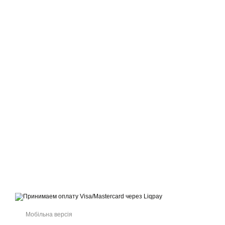
© 2021-2026 Інтернет-магазин взуття, одягу та аксесуарів sport
kingdom
Приймаємо до оплати
Мобільна версія