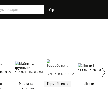
Укр
та
Майки та
Термобілизна
Шорти
и
футболки