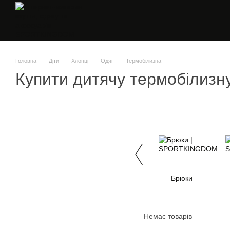
Перейти до основного контенту
Головна
Діти
Хлопці
Одяг
Термобілизна
Купити дитячу термобілизну
Брюки
Немає товарів