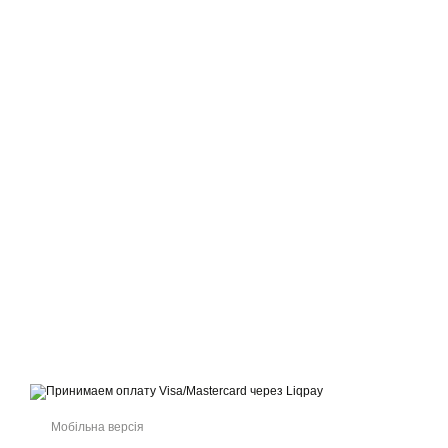
© 2021-2026 Інтернет-магазин взуття, одягу та аксесуарів sport
kingdom
Приймаємо до оплати
Мобільна версія