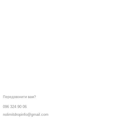
Ми в соцмережах
Контактна інформація
096 324 90 06
Передзвонити вам?
096 324 90 06
nolimitdropinfo@gmail.com