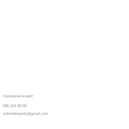
Мы в соцсетях
Контактная информация
096 324 90 06
Перезвонить вам?
096 324 90 06
nolimitdropinfo@gmail.com