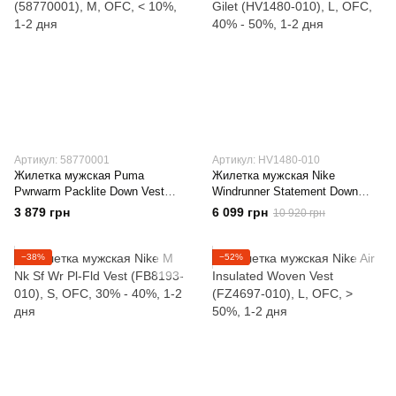
Артикул: 58770001
Артикул: HV1480-010
Жилетка мужская Puma
Жилетка мужская Nike
Pwrwarm Packlite Down Vest
Windrunner Statement Down
(58770001)
Gilet (HV1480-010)
3 879 грн
6 099 грн
10 920 грн
−38%
−52%