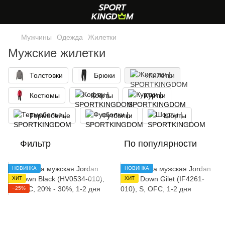
Мужчины
Одежда
Жилетки
Мужские жилетки
Толстовки
Брюки
Жилетки
Костюмы
Кофты
Куртки
Термобелье
Футболки
Шорты
Фильтр
По популярности
НОВИНКА
НОВИНКА
ХИТ
ХИТ
−25%