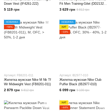
Down Vest (IF4261-222)
Fit Men Training-Gilet (DD2132-
010)
5 119 грн
3 629 грн
6 812 грн
НОВИНКА
НОВИНКА
−58%
ХИТ
−33%
Артикул: FB8201-011
Артикул: IB2977-010
Жилетка мужская Nike M Nk Tf
Жилетка мужская Nike Club
Wr Midweight Vest (FB8201-011)
Puffer Black (IB2977-010)
2 879 грн
6 099 грн
6 812 грн
9 100 грн
ХИТ
−44%