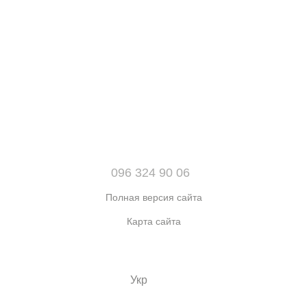
096 324 90 06
Полная версия сайта
Карта сайта
© 2021-2026 Интернет-магазин обуви, одежды и аксессуаров
sport kingdom
Укр
Рус