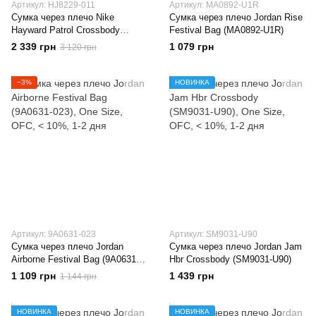
Артикул: HJ8229-011
Артикул: MA0892-U1R
Сумка через плечо Nike
Сумка через плечо Jordan Rise
Hayward Patrol Crossbody
Festival Bag (MA0892-U1R)
(HJ8229-011)
2 339 грн
1 079 грн
3 120 грн
−3%
НОВИНКА
Артикул: 9A0631-023
Артикул: SM9031-U90
Сумка через плечо Jordan
Сумка через плечо Jordan Jam
Airborne Festival Bag (9A0631-
Hbr Crossbody (SM9031-U90)
023)
1 109 грн
1 439 грн
1 144 грн
НОВИНКА
НОВИНКА