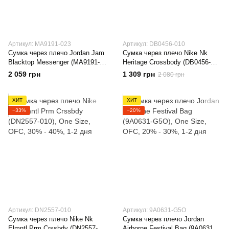
Артикул: MA9191-023
Артикул: DB0456-010
Сумка через плечо Jordan Jam
Сумка через плечо Nike Nk
Blacktop Messenger (MA9191-
Heritage Crossbody (DB0456-
023)
010)
2 059 грн
1 309 грн
2 080 грн
ХИТ
ХИТ
−33%
−20%
Артикул: DN2557-010
Артикул: 9A0631-G5O
Сумка через плечо Nike Nk
Сумка через плечо Jordan
Elmntl Prm Crssbdy (DN2557-
Airborne Festival Bag (9A0631-