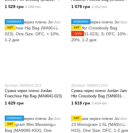
010)
G5O)
1 529 грн
1 079 грн
2 288 грн
1 352 грн
НОВИНКА
НОВИНКА
ХИТ
ХИТ
−11%
Артикул: MA9041-023
Артикул: SM9031-023
Сумка через плечо Jordan
Сумка через плечо Jordan Jam
Franchise Hip Bag (MA9041-023)
Hbr Crossbody Bag (SM9031-
023)
1 629 грн
1 619 грн
1 820 грн
НОВИНКА
ХИТ
ХИТ