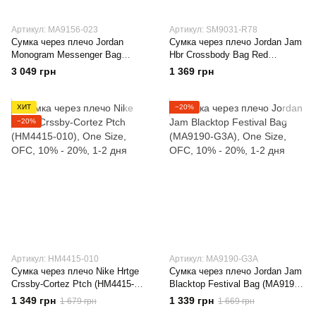
Артикул: MA9156-023
Артикул: SM9031-R78
Сумка через плечо Jordan
Сумка через плечо Jordan Jam
Monogram Messenger Bag
Hbr Crossbody Bag Red
(3.6L) (MA9156-023)
(SM9031-R78)
3 049 грн
1 369 грн
ХИТ
−20%
−20%
Артикул: HM4415-010
Артикул: MA9190-G3A
Сумка через плечо Nike Hrtge
Сумка через плечо Jordan Jam
Crssby-Cortez Ptch (HM4415-
Blacktop Festival Bag (MA9190-
010)
G3A)
1 349 грн
1 339 грн
1 679 грн
1 669 грн