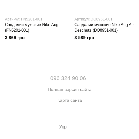
Артикул: FN5201-001
Артикул: DO8951-001
Сандалии мужские Nike Acg
Сандалии мужские Nike Acg Air
(FN5201-001)
Deschutz (DO8951-001)
3 869 грн
3 589 грн
096 324 90 06
Полная версия сайта
Карта сайта
© 2021-2026 Интернет-магазин обуви, одежды и аксессуаров
sport kingdom
Укр
Рус