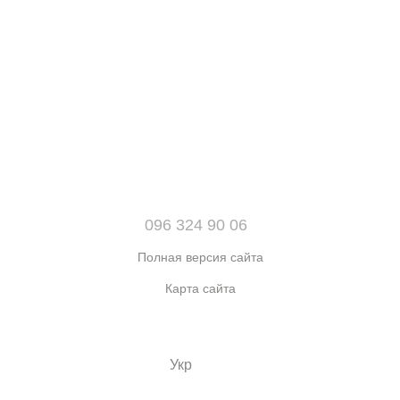
096 324 90 06
Полная версия сайта
Карта сайта
© 2021-2026 Интернет-магазин обуви, одежды и аксессуаров
sport kingdom
Укр
Рус