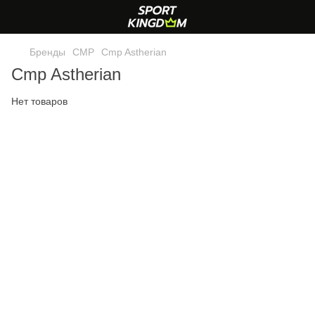
Бренды
CMP
Cmp Astherian
Cmp Astherian
Нет товаров