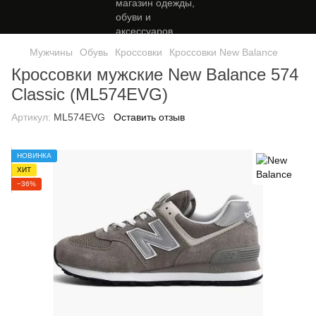
Мужчины
Обувь
Кроссовки
Кроссовки New Balance
Кроссовки мужские New Balance 574
Classic (ML574EVG)
Артикул:
ML574EVG
Оставить отзыв
НОВИНКА
ХИТ
−36%