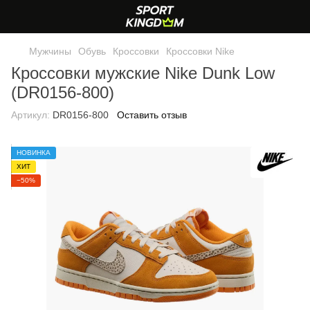
Мужчины
Обувь
Кроссовки
Кроссовки Nike
Кроссовки мужские Nike Dunk Low
(DR0156-800)
Артикул:
DR0156-800
Оставить отзыв
НОВИНКА
ХИТ
−50%