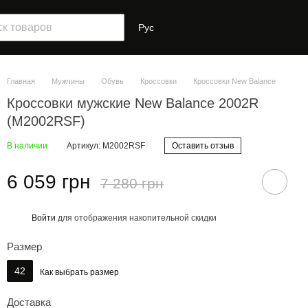
Рус
Главная
Мужчины
Обувь
Кроссовки
Кроссовки New Balance
Кроссовки мужские New Balance 2002R
(M2002RSF)
В наличии
Артикул: M2002RSF
Оставить отзыв
6 059 грн
7 280 грн
Войти
для отображения накопительной скидки
%
Размер
42
Как выбрать размер
Доставка