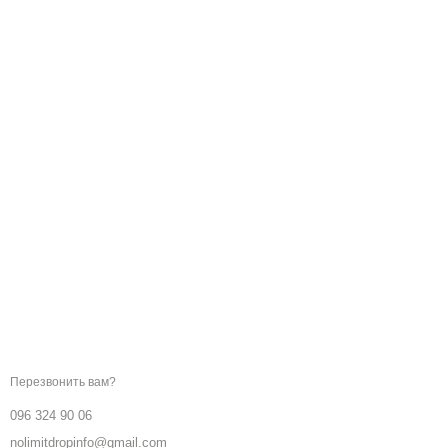
Мы в соцсетях
Контактная информация
096 324 90 06
Перезвонить вам?
096 324 90 06
nolimitdropinfo@gmail.com