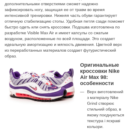
дополнительными отверстиями сможет надежно
зафиксировать ногу, защищая ее от травм во время
интенсивной тренировки. Нижняя часть обуви гарантирует
отличную стабилизацию стопы. Удобная петля сзади поможет
быстро одеть или снять кроссовки. Подошва изготовлена ​​по
разработке Visible Max Air и имеет капсулы со сжатым
воздухом, расположенные по всей площади. Это создает
идеальную амортизацию и мягкость движения. Цветной верх
из переработанных материалов создает футуристический
образ.
Оригинальные
кроссовки Nike
Air Max 98:
особенности
Верх виготовлений
з матеріалу Nike
Grind створює
стильний образ, в
якому поєднуються
текстура і яскраві
кольори.