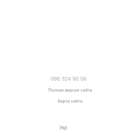
096 324 90 06
Полная версия сайта
Карта сайта
© 2021-2026 Интернет-магазин обуви, одежды и аксессуаров
sport kingdom
Укр
Рус