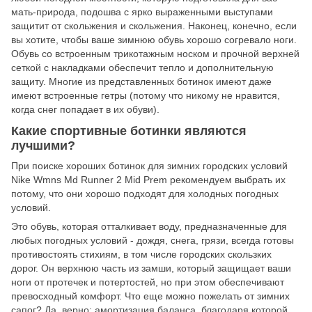
мать-природа, подошва с ярко выраженными выступами
защитит от скольжения и скольжения. Наконец, конечно, если
вы хотите, чтобы ваше зимнюю обувь хорошо согревало ноги.
Обувь со встроенным трикотажным носком и прочной верхней
сеткой с накладками обеспечит тепло и дополнительную
защиту. Многие из представленных ботинок имеют даже
имеют встроенные гетры (потому что никому не нравится,
когда снег попадает в их обуви).
Какие спортивные ботинки являются
лучшими?
При поиске хороших ботинок для зимних городских условий
Nike Wmns Md Runner 2 Mid Prem рекомендуем выбрать их
потому, что они хорошо подходят для холодных погодных
условий.
Это обувь, которая отталкивает воду, предназначенные для
любых погодных условий - дождя, снега, грязи, всегда готовы
противостоять стихиям, в том числе городских скользких
дорог. Он верхнюю часть из замши, который защищает ваши
ноги от протечек и потертостей, но при этом обеспечивают
превосходный комфорт. Что еще можно пожелать от зимних
сапог? Да, верно: амортизация баланса, благодаря которой