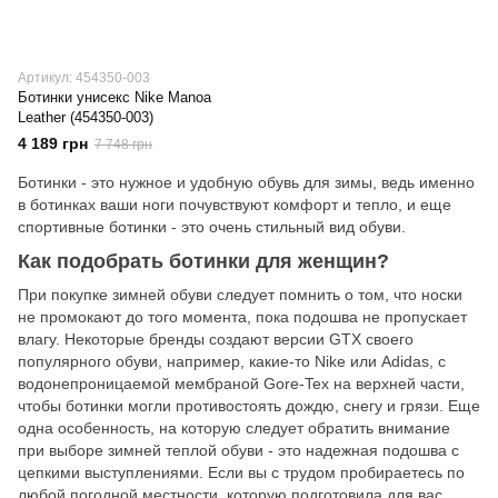
Артикул: 454350-003
Ботинки унисекс Nike Manoa
Leather (454350-003)
4 189 грн
7 748 грн
Ботинки - это нужное и удобную обувь для зимы, ведь именно
в ботинках ваши ноги почувствуют комфорт и тепло, и еще
спортивные ботинки - это очень стильный вид обуви.
Как подобрать ботинки для женщин?
При покупке зимней обуви следует помнить о том, что носки
не промокают до того момента, пока подошва не пропускает
влагу. Некоторые бренды создают версии GTX своего
популярного обуви, например, какие-то Nike или Adidas, с
водонепроницаемой мембраной Gore-Tex на верхней части,
чтобы ботинки могли противостоять дождю, снегу и грязи. Еще
одна особенность, на которую следует обратить внимание
при выборе зимней теплой обуви - это надежная подошва с
цепкими выступлениями. Если вы с трудом пробираетесь по
любой погодной местности, которую подготовила для вас