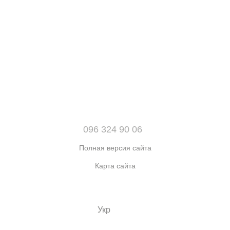
096 324 90 06
Полная версия сайта
Карта сайта
© 2021-2026 Интернет-магазин обуви, одежды и аксессуаров
sport kingdom
Укр
Рус