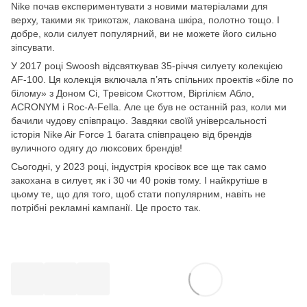
Nike почав експериментувати з новими матеріалами для
верху, такими як трикотаж, лакована шкіра, полотно тощо. І
добре, коли силует популярний, ви не можете його сильно
зіпсувати.
У 2017 році Swoosh відсвяткував 35-річчя силуету колекцією
AF-100. Ця колекція включала п’ять спільних проектів «біле по
білому» з Доном Сі, Тревісом Скоттом, Віргілієм Абло,
ACRONYM і Roc-A-Fella. Але це був не останній раз, коли ми
бачили чудову співпрацю. Завдяки своїй універсальності
історія Nike Air Force 1 багата співпрацею від брендів
вуличного одягу до люксових брендів!
Сьогодні, у 2023 році, індустрія кросівок все ще так само
закохана в силует, як і 30 чи 40 років тому. І найкрутіше в
цьому те, що для того, щоб стати популярним, навіть не
потрібні рекламні кампанії. Це просто так.