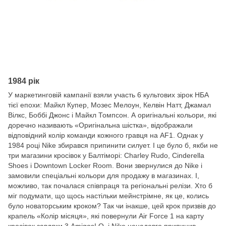
1984 рік
У маркетинговій кампанії взяли участь 6 культових зірок НБА
тієї епохи: Майкл Купер, Мозес Мелоун, Келвін Натт, Джамал
Вілкс, Боббі Джонс і Майкл Томпсон. А оригінальні кольори, які
доречно називають «Оригінальна шістка», відображали
відповідний колір команди кожного гравця на AF1. Однак у
1984 році Nike збирався припинити силует. І це було б, якби не
три магазини кросівок у Балтіморі: Charley Rudo, Cinderella
Shoes і Downtown Locker Room. Вони звернулися до Nike і
замовили спеціальні кольори для продажу в магазинах. І,
можливо, так почалася співпраця та регіональні релізи. Хто б
міг подумати, що щось настільки мейнстрімне, як це, колись
було новаторським кроком? Так чи інакше, цей крок призвів до
крапель «Колір місяця», які повернули Air Force 1 на карту