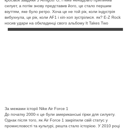
кросівок завдяки 3 Amigos! О, і Nike ненадовго припинив
силует, а потім знову представив його, це стало першим
взуттям, яке було ретро. Хоча це не той рік, коли індустрія
вибухнула, це рік, коли AF1 і хіп-хоп зустрілися. як? E-Z Rock
носив удари на обкладинці свого альбому It Takes Two
За межами історії Nike Air Force 1
До початку 2000-х це були американські гірки для силуету.
Однак після того, як Air Force 1 закріпили свій статус у
промисловості та культурі, решта стало історією. У 2010 році