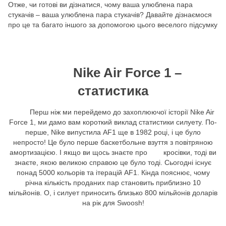
Отже, чи готові ви дізнатися, чому ваша улюблена пара
стукачів – ваша улюблена пара стукачів? Давайте дізнаємося
про це та багато іншого за допомогою цього веселого підсумку
Nike Air Force 1 –
статистика
Перш ніж ми перейдемо до захоплюючої історії Nike Air
Force 1, ми дамо вам короткий виклад статистики силуету. По-
перше, Nike випустила AF1 ще в 1982 році, і це було
непросто! Це було перше баскетбольне взуття з повітряною
амортизацією. І якщо ви щось знаєте про кросівки, тоді ви
знаєте, якою великою справою це було тоді. Сьогодні існує
понад 5000 кольорів та ітерацій AF1. Кінда пояснює, чому
річна кількість проданих пар становить приблизно 10
мільйонів. О, і силует приносить близько 800 мільйонів доларів
на рік для Swoosh!