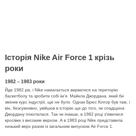
Історія Nike Air Force 1 крізь
роки
1982 – 1983 роки
Йде 1982 рік, і Nike намагається вирватися на територію
баскетболу та зробити собі ім’я. Майкла Джордана, який би
змінив курс індустрії, ще не було. Однак Брюс Кілгор був там, і
він, безсумнівно, увійшов в історію ще до того, як спадщина
Джордану покотилася. Так чи інакше, в 1982 році з'явилися
кросівки з високим верхом. А в 1983 році Nike представила
низький верх разом із загальним випуском Air Force 1.